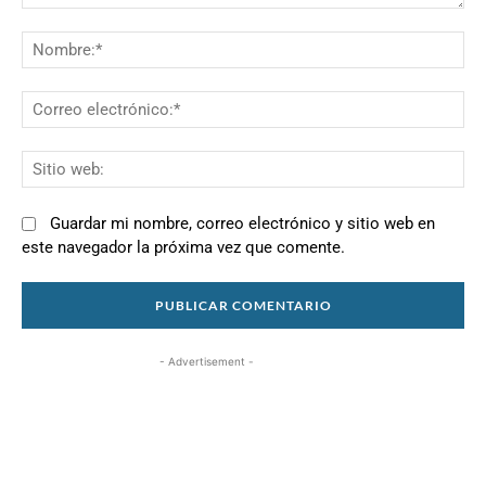
Comentario:
N
Co
el
Si
we
Guardar mi nombre, correo electrónico y sitio web en
este navegador la próxima vez que comente.
- Advertisement -