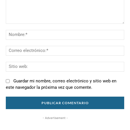
Comentario:
N
Co
el
Si
we
Guardar mi nombre, correo electrónico y sitio web en
este navegador la próxima vez que comente.
- Advertisement -