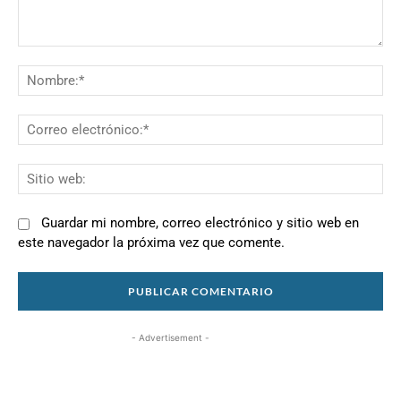
Comentario:
N
Co
el
Si
we
Guardar mi nombre, correo electrónico y sitio web en
este navegador la próxima vez que comente.
- Advertisement -