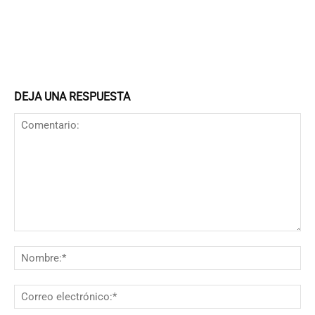
DEJA UNA RESPUESTA
Comentario:
N
Co
el