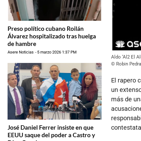
Preso político cubano Roilán
Álvarez hospitalizado tras huelga
de hambre
Asere Noticias
-
5 marzo 2026 1:37 PM
Aldo ‘Al2 El 
© Robin Pedra
El rapero 
un extenso
más de una
acusacione
responsabi
José Daniel Ferrer insiste en que
contestata
EEUU saque del poder a Castro y