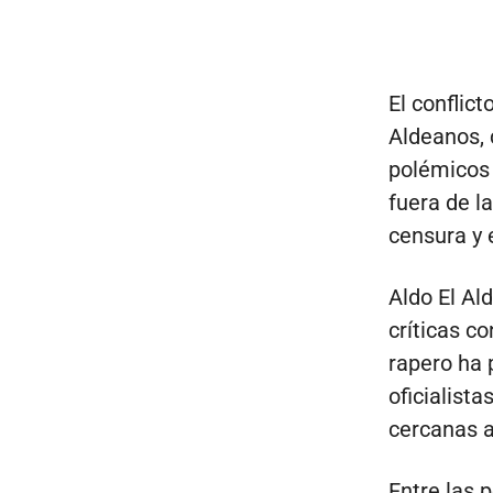
El conflict
Aldeanos, 
polémicos 
fuera de la
censura y e
Aldo El Al
críticas c
rapero ha 
oficialist
cercanas a
Entre las 