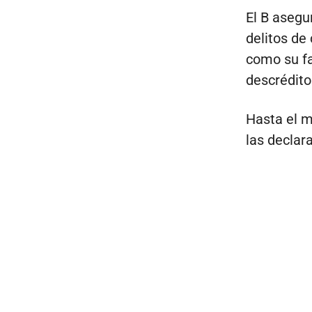
El B asegu
delitos de
como su fa
descrédito
Hasta el m
las declar