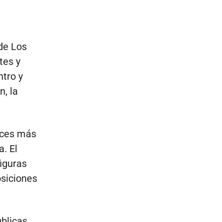
 de Los
tes y
tro y
n, la
voces más
. El
iguras
osiciones
blicas