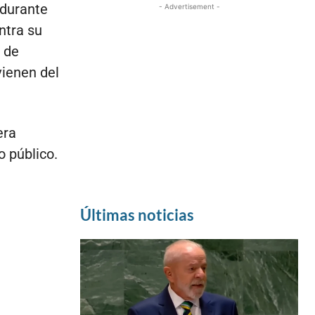
 durante
- Advertisement -
ntra su
 de
vienen del
era
o público.
Últimas noticias