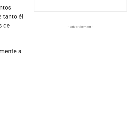
ntos
 tanto él
s de
- Advertisement -
amente a