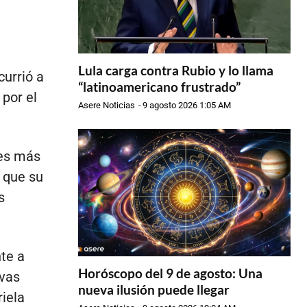
Lula carga contra Rubio y lo llama
currió a
“latinoamericano frustrado”
por el
Asere Noticias
-
9 agosto 2026 1:05 AM
nes más
 que su
s
te a
Horóscopo del 9 de agosto: Una
evas
nueva ilusión puede llegar
iela