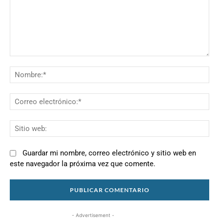
Comentario:
N
Co
el
Si
we
Guardar mi nombre, correo electrónico y sitio web en
este navegador la próxima vez que comente.
- Advertisement -