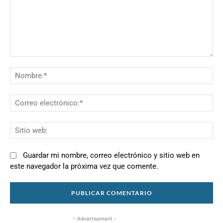
Comentario:
N
Co
el
Si
we
Guardar mi nombre, correo electrónico y sitio web en
este navegador la próxima vez que comente.
- Advertisement -