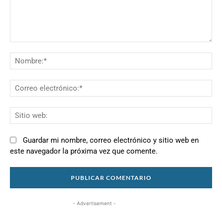
Comentario:
N
Co
el
Si
we
Guardar mi nombre, correo electrónico y sitio web en
este navegador la próxima vez que comente.
- Advertisement -