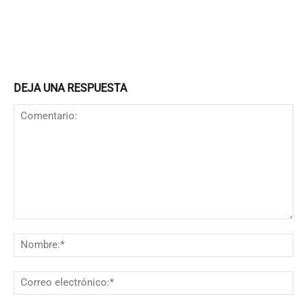
DEJA UNA RESPUESTA
Comentario:
N
Co
el