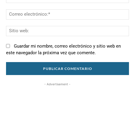
Co
el
Si
we
Guardar mi nombre, correo electrónico y sitio web en
este navegador la próxima vez que comente.
- Advertisement -