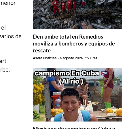
 menor
 el
varios de
Derrumbe total en Remedios
moviliza a bomberos y equipos de
rescate
Asere Noticias
-
5 agosto 2026 7:53 PM
ert
rbe,
Mexicano de campismo en Cuba y