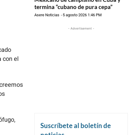
termina “cubano de pura cepa”
Asere Noticias
-
5 agosto 2026 1:46 PM
- Advertisement -
icado
 con el
s creemos
os
ófugo,
Suscríbete al boletín de
noticias