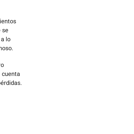
ientos
e se
a lo
hoso.
vo
a cuenta
pérdidas.