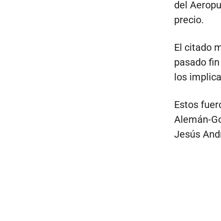
del Aeropu
precio.
El citado 
pasado fin
los implic
Estos fuer
Alemán-Gon
Jesús And