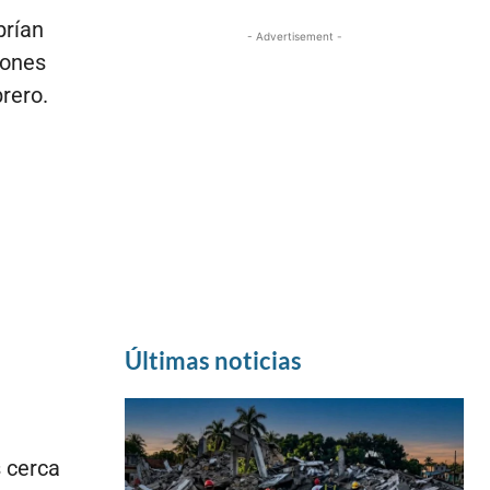
brían
- Advertisement -
iones
rero.
Últimas noticias
s cerca