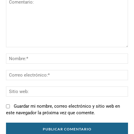
Comentario:
N
Co
el
Si
we
Guardar mi nombre, correo electrónico y sitio web en
este navegador la próxima vez que comente.