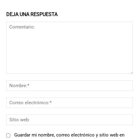
DEJA UNA RESPUESTA
Comentario:
N
Co
el
Si
we
Guardar mi nombre, correo electrónico y sitio web en