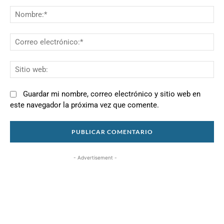
Comentario:
N
Co
el
Si
we
Guardar mi nombre, correo electrónico y sitio web en
este navegador la próxima vez que comente.
- Advertisement -