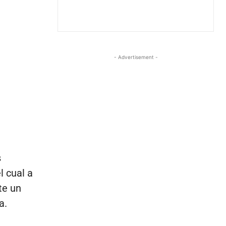
- Advertisement -
s
l cual a
te un
a.