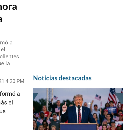
hora
a
rmó a
 el
clientes
e la
Noticias destacadas
21 4:20 PM
nformó a
ás el
sus