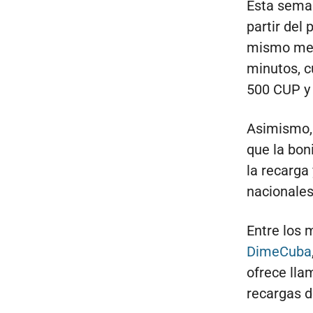
Esta seman
partir del
mismo mes,
minutos, c
500 CUP y
Asimismo, 
que la boni
la recarga
nacionales
Entre los 
DimeCuba
ofrece lla
recargas d