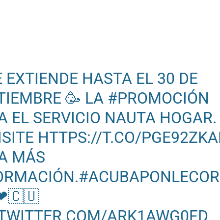
E EXTIENDE HASTA EL 30 DE
TIEMBRE 🥳 LA
#PROMOCIÓN
A EL SERVICIO NAUTA HOGAR.
ISITE
HTTPS://T.CO/PGE92ZK
A MÁS
ORMACIÓN.
#ACUBAPONLECOR
❤🇨🇺
.TWITTER.COM/ARK1AWG0FD