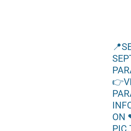
📍S
SEP
PAR
👉V
PAR
INF
ON
PIC