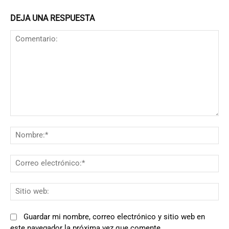
DEJA UNA RESPUESTA
Comentario:
N
Co
el
Si
we
Guardar mi nombre, correo electrónico y sitio web en
este navegador la próxima vez que comente.