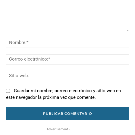
Comentario:
N
Co
el
Si
we
Guardar mi nombre, correo electrónico y sitio web en
este navegador la próxima vez que comente.
- Advertisement -