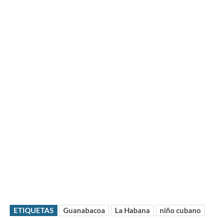
ETIQUETAS
Guanabacoa
La Habana
niño cubano