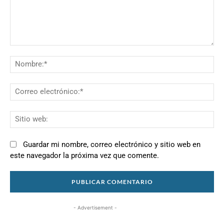
Comentario:
N
Co
el
Si
we
Guardar mi nombre, correo electrónico y sitio web en
este navegador la próxima vez que comente.
- Advertisement -