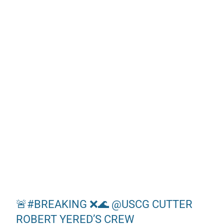
🚨
#BREAKING
❌🌊
@USCG
CUTTER
ROBERT YERED’S CREW