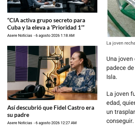
“CIA activa grupo secreto para
Cuba y la eleva a ‘Prioridad 1’”
Asere Noticias
-
6 agosto 2026 1:18 AM
La joven rech
Una joven 
padece de 
Isla.
La joven f
edad, quie
Así descubrió que Fidel Castro era
un traspla
su padre
conseguir.
Asere Noticias
-
6 agosto 2026 12:27 AM