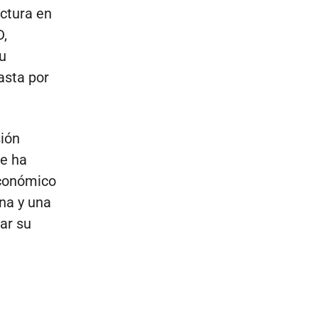
uctura en
D,
u
asta por
.
sión
re ha
económico
na y una
ar su