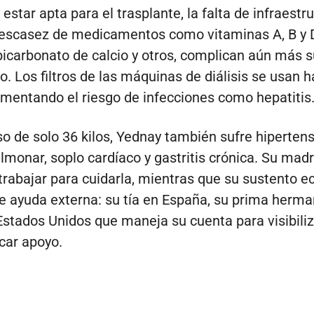
estar apta para el trasplante, la falta de infraestr
la escasez de medicamentos como vitaminas A, B y 
 bicarbonato de calcio y otros, complican aún más s
o. Los filtros de las máquinas de diálisis se usan h
umentando el riesgo de infecciones como hepatitis
o de solo 36 kilos, Yednay también sufre hiperten
ulmonar, soplo cardíaco y gastritis crónica. Su mad
trabajar para cuidarla, mientras que su sustento 
 ayuda externa: su tía en España, su prima herma
stados Unidos que maneja su cuenta para visibiliz
car apoyo.