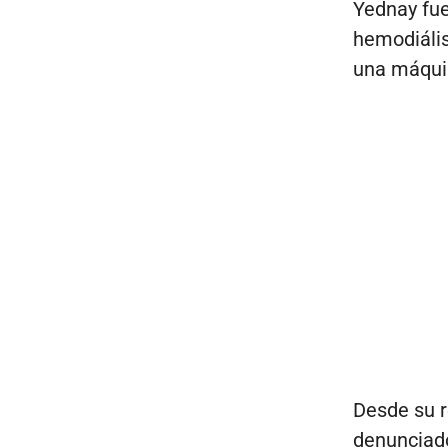
Yednay fue
hemodiális
una máqui
Desde su r
denunciado