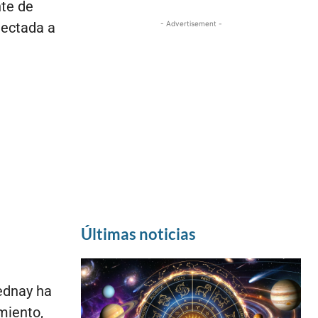
nte de
- Advertisement -
nectada a
Últimas noticias
ednay ha
miento,