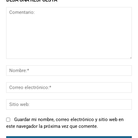
Comentario:
N
Co
el
Si
we
Guardar mi nombre, correo electrónico y sitio web en
este navegador la próxima vez que comente.