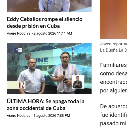
Eddy Ceballos rompe el silencio
desde prisión en Cuba
Asere Noticias
-
2 agosto 2026 11:11 AM
Joven reporta
La Dueña La 
Familiares
como desap
encontrado
por alguie
ÚLTIMA HORA: Se apaga toda la
De acuerdo
zona occidental de Cuba
fue identi
Asere Noticias
-
1 agosto 2026 7:33 PM
pasado mié