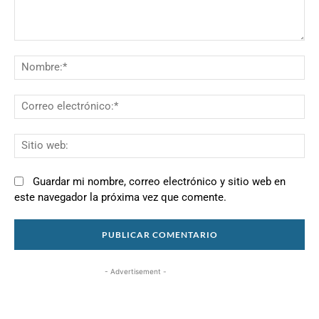
Comentario:
N
Co
el
Si
we
Guardar mi nombre, correo electrónico y sitio web en
este navegador la próxima vez que comente.
- Advertisement -