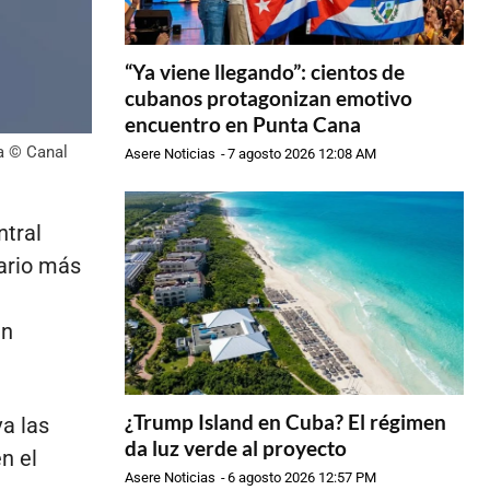
“Ya viene llegando”: cientos de
cubanos protagonizan emotivo
encuentro en Punta Cana
la © Canal
Asere Noticias
-
7 agosto 2026 12:08 AM
ntral
tario más
ún
¿Trump Island en Cuba? El régimen
va las
da luz verde al proyecto
n el
Asere Noticias
-
6 agosto 2026 12:57 PM