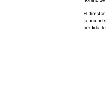
horario d
El directo
la unidad 
pérdida de