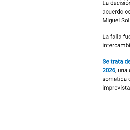
La decisió
acuerdo co
Miguel Sol
La falla f
intercambi
Se trata de
2026
, una
sometida d
imprevist