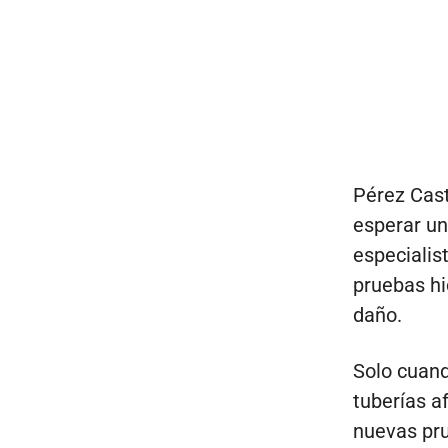
Pérez Cast
esperar un
especialis
pruebas hi
daño.
Solo cuand
tuberías a
nuevas pru