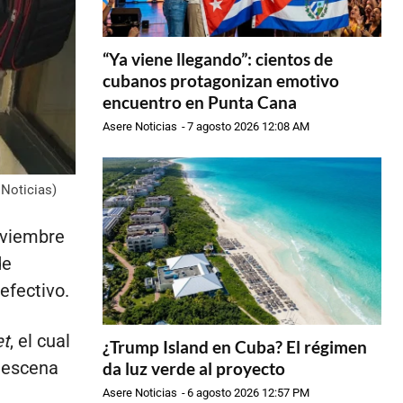
“Ya viene llegando”: cientos de
cubanos protagonizan emotivo
encuentro en Punta Cana
Asere Noticias
-
7 agosto 2026 12:08 AM
 Noticias)
oviembre
de
efectivo.
t
, el cual
¿Trump Island en Cuba? El régimen
a escena
da luz verde al proyecto
Asere Noticias
-
6 agosto 2026 12:57 PM