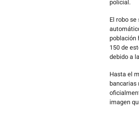
policial.
El robo se 
automático
población 
150 de est
debido a l
Hasta el m
bancarias n
oficialmen
imagen que