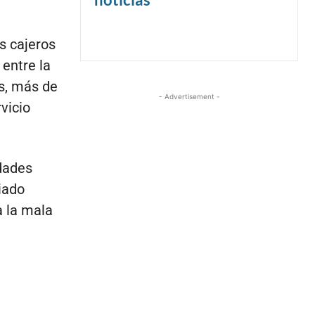
os cajeros
entre la
s, más de
- Advertisement -
vicio
idades
ciado
a la mala