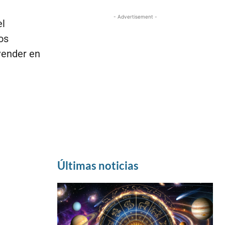
- Advertisement -
el
os
vender en
Últimas noticias