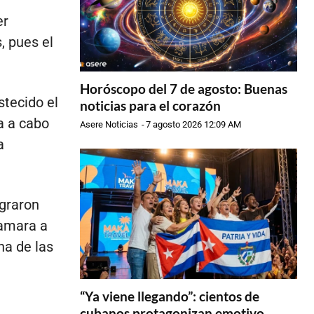
er
, pues el
Horóscopo del 7 de agosto: Buenas
stecido el
noticias para el corazón
a a cabo
Asere Noticias
-
7 agosto 2026 12:09 AM
a
ograron
lamara a
na de las
“Ya viene llegando”: cientos de
cubanos protagonizan emotivo