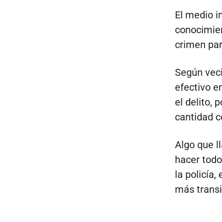
El medio i
conocimien
crimen par
Según veci
efectivo e
el delito,
cantidad c
Algo que l
hacer todo
la policía
más transi