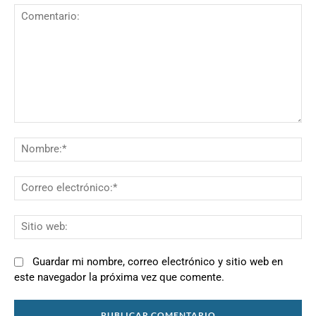
Comentario:
N
Co
el
Si
we
Guardar mi nombre, correo electrónico y sitio web en
este navegador la próxima vez que comente.