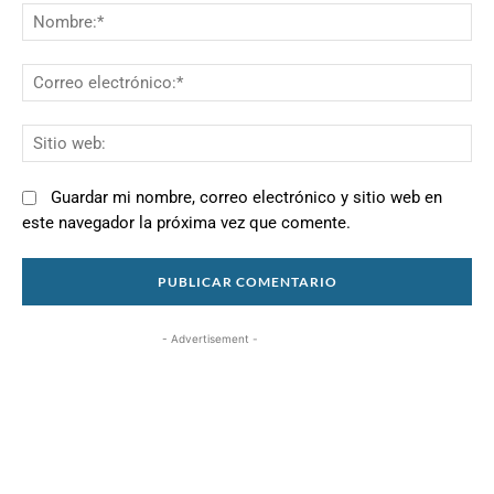
N
Co
el
Si
we
Guardar mi nombre, correo electrónico y sitio web en
este navegador la próxima vez que comente.
- Advertisement -