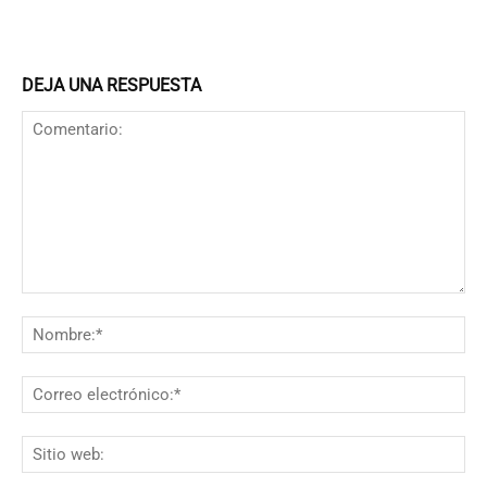
DEJA UNA RESPUESTA
Comentario:
N
Co
el
Si
we