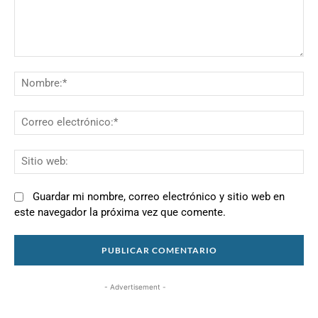
Comentario:
N
Co
el
Si
we
Guardar mi nombre, correo electrónico y sitio web en
este navegador la próxima vez que comente.
- Advertisement -