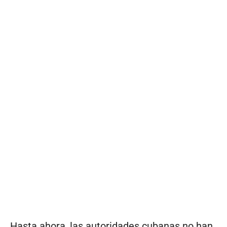
Hasta ahora, las autoridades cubanas no han