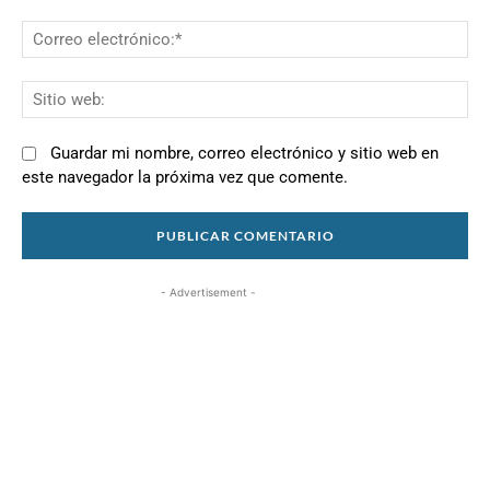
Co
el
Si
we
Guardar mi nombre, correo electrónico y sitio web en
este navegador la próxima vez que comente.
- Advertisement -