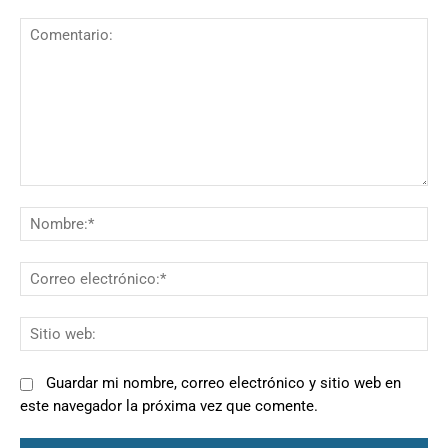
Comentario:
N
Co
el
Si
we
Guardar mi nombre, correo electrónico y sitio web en
este navegador la próxima vez que comente.