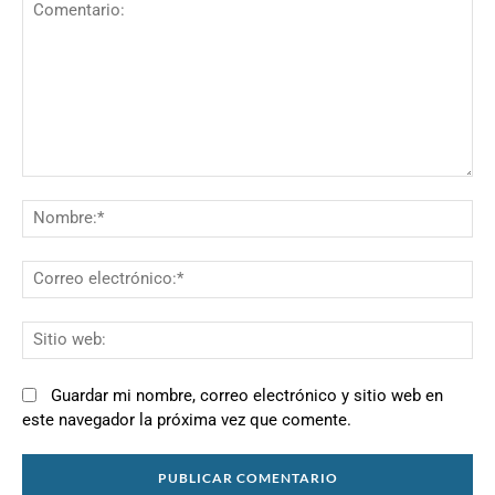
Comentario:
N
Co
el
Si
we
Guardar mi nombre, correo electrónico y sitio web en
este navegador la próxima vez que comente.