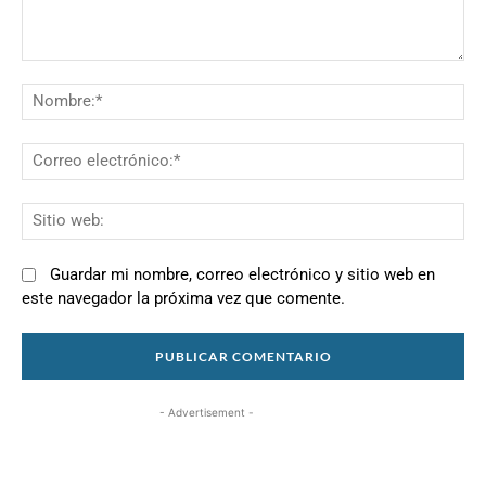
Comentario:
N
Co
el
Si
we
Guardar mi nombre, correo electrónico y sitio web en
este navegador la próxima vez que comente.
- Advertisement -