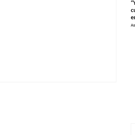
“
c
e
As