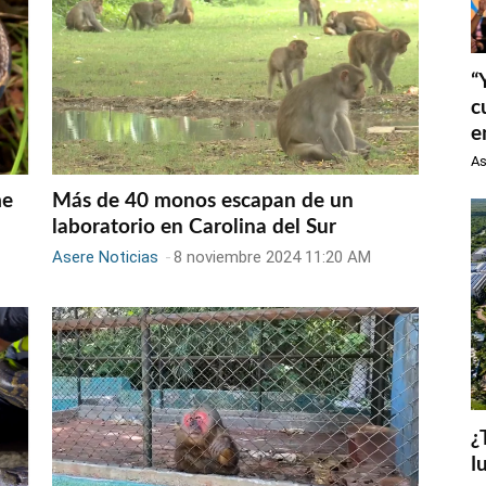
“
c
e
As
me
Más de 40 monos escapan de un
laboratorio en Carolina del Sur
Asere Noticias
-
8 noviembre 2024 11:20 AM
¿
l