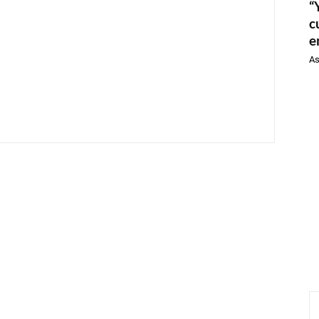
“
c
e
As