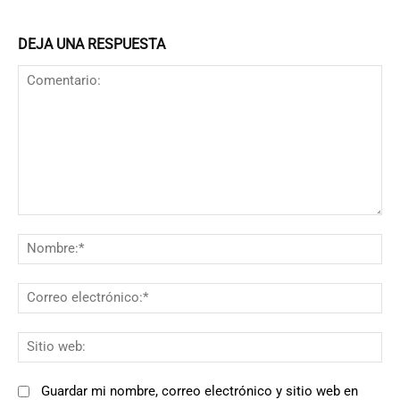
DEJA UNA RESPUESTA
Comentario:
N
Co
el
Si
we
Guardar mi nombre, correo electrónico y sitio web en