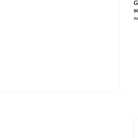
G
s
As