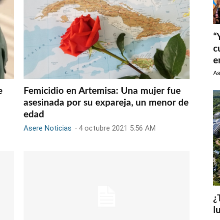
“
c
e
As
e
Femicidio en Artemisa: Una mujer fue
asesinada por su expareja, un menor de
edad
Asere Noticias
-
4 octubre 2021 5:56 AM
¿
l