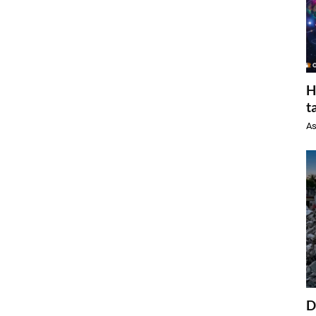
H
t
As
D