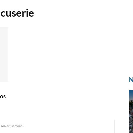
cuserie
N
nos
 Advertisement -