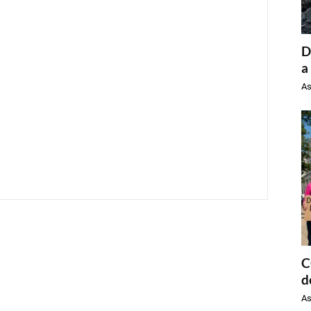
D
a
As
C
d
As