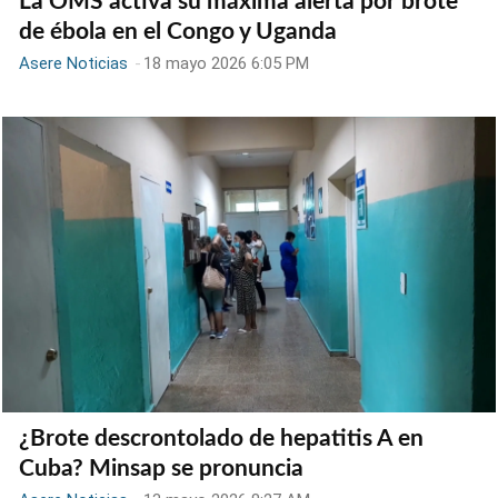
La OMS activa su máxima alerta por brote
de ébola en el Congo y Uganda
Asere Noticias
-
18 mayo 2026 6:05 PM
¿Brote descrontolado de hepatitis A en
Cuba? Minsap se pronuncia