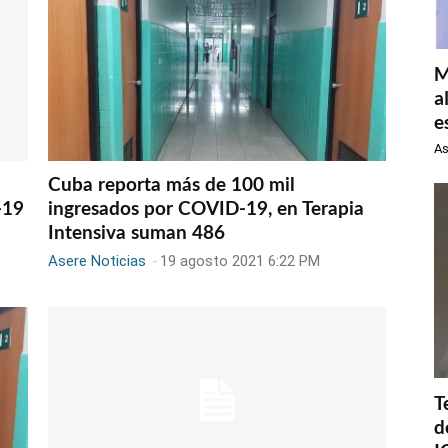
M
a
e
As
Cuba reporta más de 100 mil
-19
ingresados por COVID-19, en Terapia
Intensiva suman 486
Asere Noticias
-
19 agosto 2021 6:22 PM
T
d