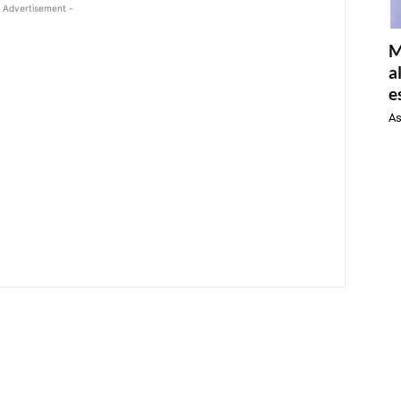
 Advertisement -
M
a
e
As