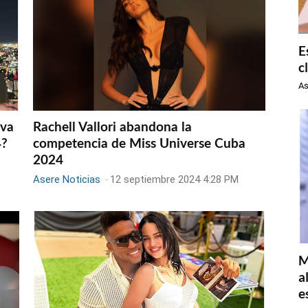
E
c
As
eva
Rachell Vallori abandona la
4?
competencia de Miss Universe Cuba
2024
Asere Noticias
-
12 septiembre 2024 4:28 PM
M
a
e