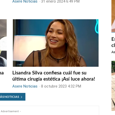
Asere Noticias
-
31 enero 2024 6:49 PM
E
c
As
ma
Lisandra Silva confiesa cuál fue su
última cirugía estética ¡Así luce ahora!
Asere Noticias
-
8 octubre 2023 4:32 PM
ÁS NOTICIAS
 Advertisement -