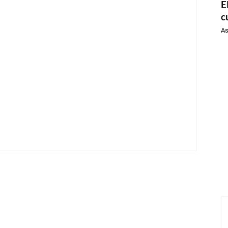
E
c
As