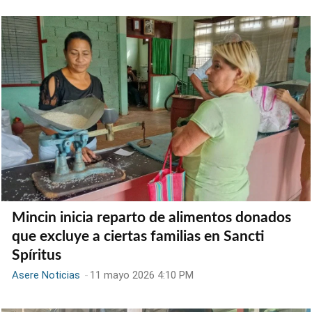
Mincin inicia reparto de alimentos donados
que excluye a ciertas familias en Sancti
Spíritus
Asere Noticias
-
11 mayo 2026 4:10 PM