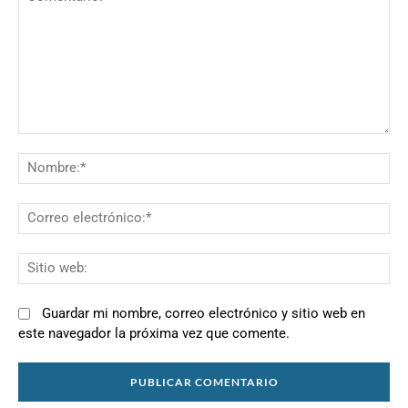
Comentario:
N
Co
el
Si
we
Guardar mi nombre, correo electrónico y sitio web en
este navegador la próxima vez que comente.