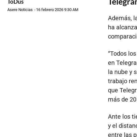
Telegra
ToDus
Asere Noticias
-
16 febrero 2026 9:30 AM
Además, l
ha alcanza
comparació
“Todos los
en Telegra
la nube y 
trabajo re
que Telegr
más de 20 
Ante los t
y el dista
entre las 