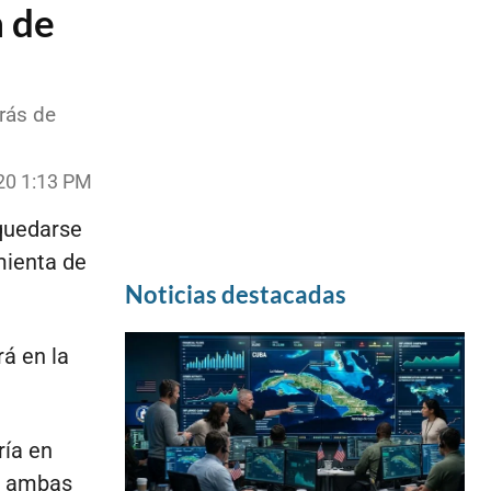
n de
rás de
020 1:13 PM
quedarse
mienta de
Noticias destacadas
rá en la
ría en
no ambas