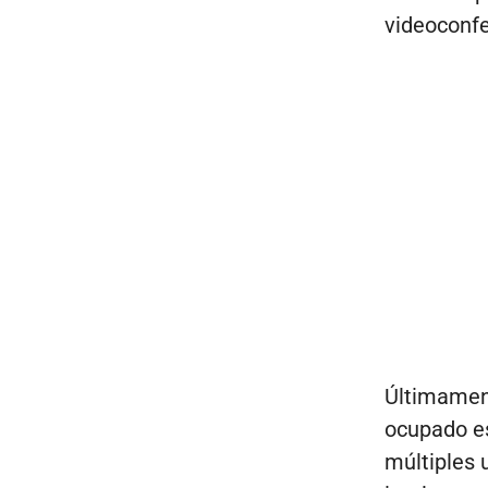
videoconfe
Últimamen
ocupado es
múltiples 