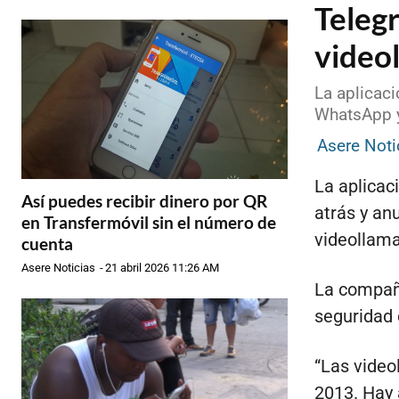
Telegr
video
La aplicac
WhatsApp 
Asere Noti
La aplicac
Así puedes recibir dinero por QR
atrás y an
en Transfermóvil sin el número de
videollama
cuenta
Asere Noticias
-
21 abril 2026 11:26 AM
La compañí
seguridad 
“Las video
2013. Hay 