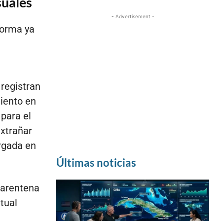
suales
- Advertisement -
forma ya
 registran
iento en
 para el
extrañar
rgada en
Últimas noticias
uarentena
tual