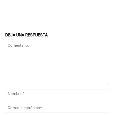
DEJA UNA RESPUESTA
Comentario:
N
Co
el