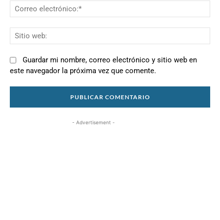
Co
el
Si
we
Guardar mi nombre, correo electrónico y sitio web en
este navegador la próxima vez que comente.
- Advertisement -