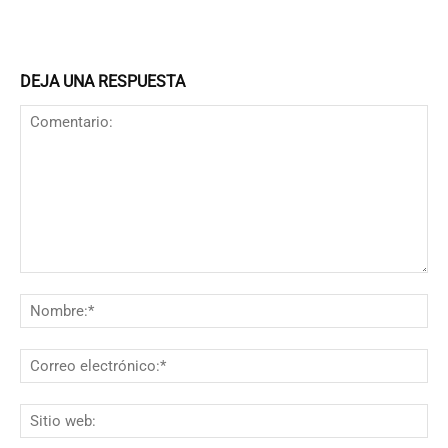
DEJA UNA RESPUESTA
Comentario:
N
Co
el
Si
we