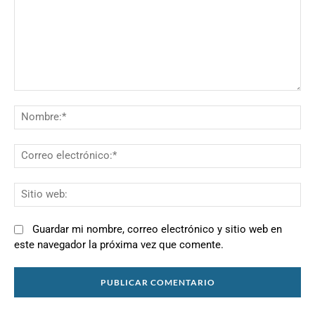
Comentario:
N
Co
el
Si
we
Guardar mi nombre, correo electrónico y sitio web en
este navegador la próxima vez que comente.