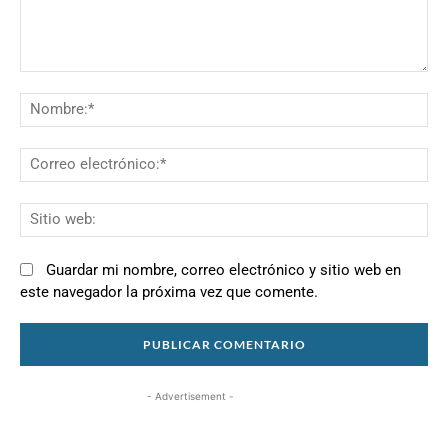
Comentario:
N
Co
el
Si
we
Guardar mi nombre, correo electrónico y sitio web en
este navegador la próxima vez que comente.
- Advertisement -