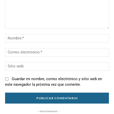
Comentario:
N
Co
el
Si
we
Guardar mi nombre, correo electrónico y sitio web en
este navegador la próxima vez que comente.
- Advertisement -