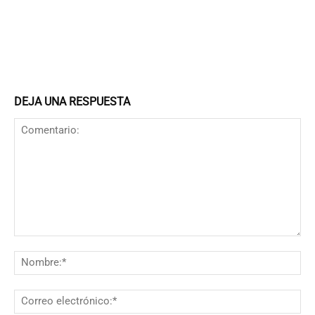
DEJA UNA RESPUESTA
Comentario:
N
Co
el